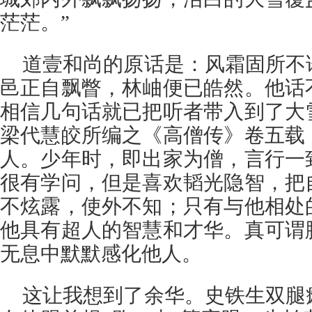
茫茫。”
道壹和尚的原话是：风霜固所不
邑正自飘瞥，林岫便已皓然。他话
相信几句话就已把听者带入到了大
梁代慧皎所编之《高僧传》卷五载
人。少年时，即出家为僧，言行一
很有学问，但是喜欢韬光隐智，把
不炫露，使外不知；只有与他相处
他具有超人的智慧和才华。真可谓
无息中默默感化他人。
这让我想到了余华。史铁生双腿