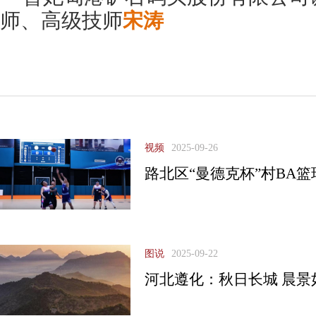
师、高级技师
宋涛
视频
2025-09-26
路北区“曼德克杯”村BA
图说
2025-09-22
河北遵化：秋日长城 晨景