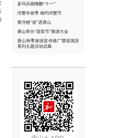
宋
多玛乐园嗨翻“十一”
陈
河蟹丰收季 相约河蟹节
场
黄河鲤“游”进唐山
唐山举办“迎双节”骑游大会
唐山秋季旅游宣传推广暨迎国庆
系列主题活动启幕