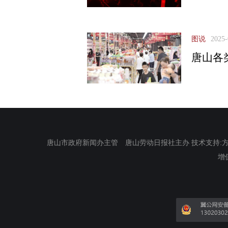
图说
2025-
唐山各
唐山市政府新闻办主管 唐山劳动日报社主办 技术支持:方正电
增