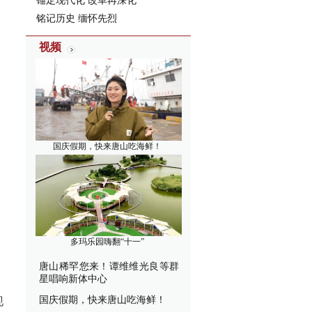
锚定现代化 改革再深化
铭记历史 缅怀先烈
视频
国庆假期，快来唐山吃海鲜！
多玛乐园嗨翻“十一”
唐山稀罕您来！谭维维光良等群
星唱响新体中心
国庆假期，快来唐山吃海鲜！
现