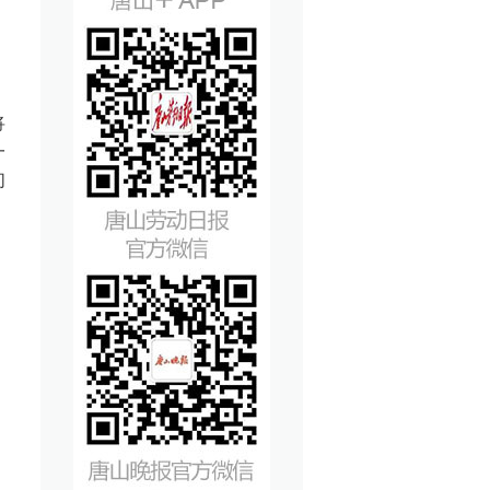
将
一
们