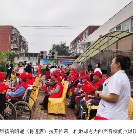
昂扬的朗诵《将进酒》拉开帷幕，稚嫩却有力的声音瞬间点燃