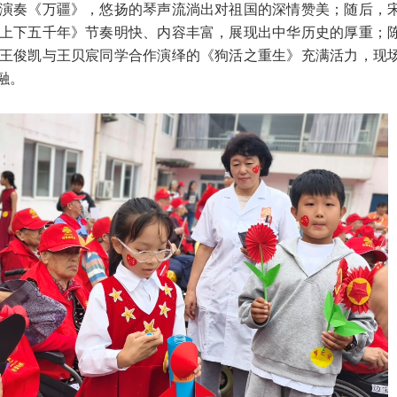
演奏《万疆》，悠扬的琴声流淌出对祖国的深情赞美；随后，
上下五千年》节奏明快、内容丰富，展现出中华历史的厚重；
王俊凯与王贝宸同学合作演绎的《狗活之重生》充满活力，现
融。