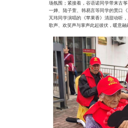
场氛围；紧接着，谷语诺同学带来古筝
一婵、陆子萱、韩易言等同学的贯口《
芃玮同学演唱的《苹果香》清甜动听，
歌声、欢笑声与掌声此起彼伏，暖意融