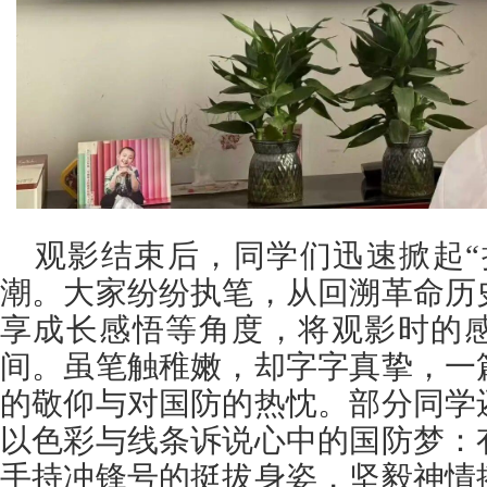
观影结束后，同学们迅速掀起“
潮。大家纷纷执笔，从回溯革命历
享成长感悟等角度，将观影时的
间。虽笔触稚嫩，却字字真挚，一
的敬仰与对国防的热忱。部分同学
以色彩与线条诉说心中的国防梦：
手持冲锋号的挺拔身姿，坚毅神情