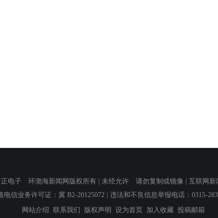
子 环渤海新闻网版权所有 | 未经允许 请勿复制或镜像 | 互联网新闻信息服
值电信业务许可证：冀 B2-20125072
| 违法和不良信息举报电话：0315-2839
网站介绍
联系我们
版权声明
设为首页
加入收藏
投稿邮箱