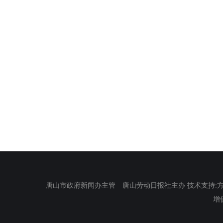
唐山市政府新闻办主管 唐山劳动日报社主办 技术支持:方正电
增