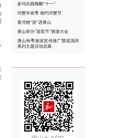
多玛乐园嗨翻“十一”
向
为
河蟹丰收季 相约河蟹节
同
黄河鲤“游”进唐山
唐山举办“迎双节”骑游大会
唐山秋季旅游宣传推广暨迎国庆
多
系列主题活动启幕
任
发