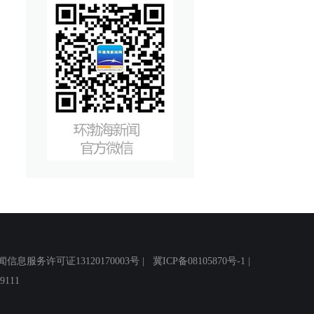
务许可证13120170003号 |
冀ICP备08105870号-1
|
111