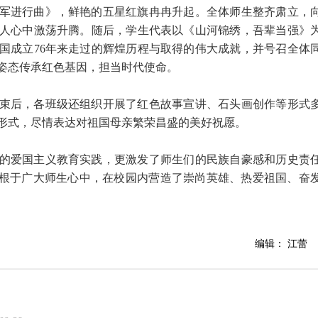
军进行曲》，鲜艳的五星红旗冉冉升起。全体师生整齐肃立，
人心中激荡升腾。随后，学生代表以《山河锦绣，吾辈当强》
国成立76年来走过的辉煌历程与取得的伟大成就，并号召全体
姿态传承红色基因，担当时代使命。
束后，各班级还组织开展了红色故事宣讲、石头画创作等形式
形式，尽情表达对祖国母亲繁荣昌盛的美好祝愿。
的爱国主义教育实践，更激发了师生们的民族自豪感和历史责
植根于广大师生心中，在校园内营造了崇尚英雄、热爱祖国、奋
编辑： 江蕾