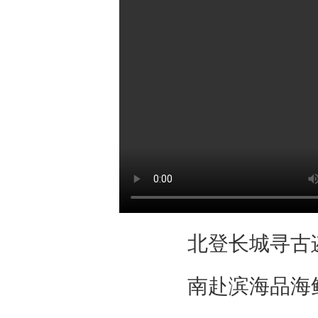
北登长城寻古
南赴滨海品海