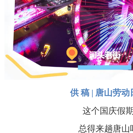
供 稿 | 唐山劳
这个国庆假
总得来趟唐山