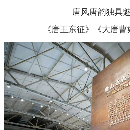
唐风唐韵独具
《唐王东征》《大唐曹