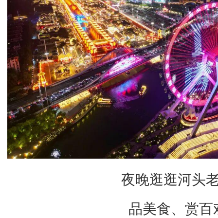
夜晚逛逛河头
品美食、赏百