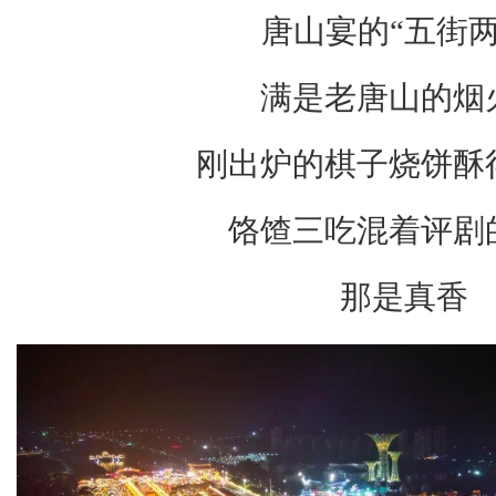
唐山宴的“五街两
满是老唐山的烟
刚出炉的棋子烧饼酥
饹馇三吃混着评剧
那是真香