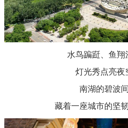
水鸟蹁跹、鱼翔
灯光秀点亮夜
南湖的碧波
藏着一座城市的坚