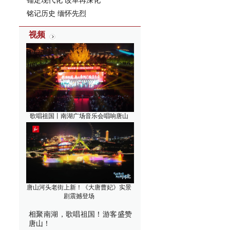
锚定现代化 改革再深化
铭记历史 缅怀先烈
视频
歌唱祖国丨南湖广场音乐会唱响唐山
唐山河头老街上新！《大唐曹妃》实景
剧震撼登场
相聚南湖，歌唱祖国！游客盛赞
唐山！