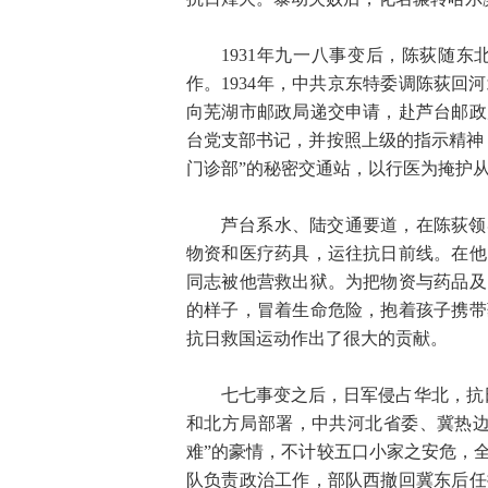
1931年九一八事变后，陈荻随
作。1934年，中共京东特委调陈荻
向芜湖市邮政局递交申请，赴芦台邮政
台党支部书记，并按照上级的指示精神
门诊部”的秘密交通站，以行医为掩护
芦台系水、陆交通要道，在陈荻领
物资和医疗药具，运往抗日前线。在他
同志被他营救出狱。为把物资与药品及
的样子，冒着生命危险，抱着孩子携带
抗日救国运动作出了很大的贡献。
七七事变之后，日军侵占华北，抗日
和北方局部署，中共河北省委、冀热边
难”的豪情，不计较五口小家之安危，
队负责政治工作，部队西撤回冀东后任