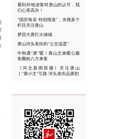
看到外地游客对唐山的认可，我
们心里高兴！
“国庆海采·特别报道”，央视多个
的
栏目关注唐山
深
梦回大唐灯火倾城
时
唐山河头老街的“公交温度”
幸
中秋遇“唐”暖！唐山文旅暖心服
务圈粉八方来客
《河北新闻联播》关注唐山
丨“唐小主”引路 河头老街品唐韵