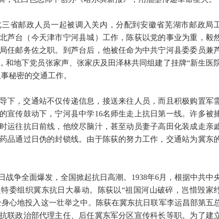
东北三省邮政人员一起被调入关内，分配到安徽省芜湖市邮政局
回河北芦台（今天津市宁河县城）工作，陈荻以党的事业为重，毅
局任邮务佐之职。到芦台后，他被任命为中共宁河县委委员兼
，和地下党员张家声、张家庆及田泽林共同组建了挂牌“新生医
从事秘密的交通工作。
导下，交通站不仅传递信息，接送来往人员，而且积极购置军
的宣传鼓动下，宁河县中学16名师生走上抗日第一线。许多被
时运往抗日前线，他绞尽脑汁，甚至动员妻子高田化装成走亲
药品通过日伪的封锁线。由于陈荻的努力工作，交通站为冀东
战争全面爆发，全国掀起抗日高潮。1938年6月，根据中共中
特委组织冀东抗日大暴动。陈荻以“祖国河山破碎，岂惜毁家
全身心地投入这一壮举之中。陈荻在冀东抗日联军李运昌部第五
抗联政治部代理主任、后任冀东军分区宣传科长等职。为了建