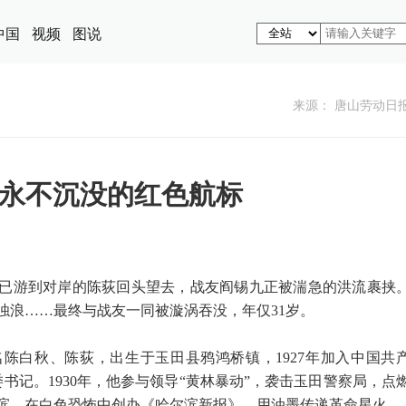
中国
视频
图说
来源： 唐山劳动日
永不沉没的红色航标
注。已游到对岸的陈荻回头望去，战友阎锡九正被湍急的洪流裹挟
浊浪……最终与战友一同被漩涡吞没，年仅31岁。
陈白秋、陈荻，出生于玉田县鸦鸿桥镇，1927年加入中国共
委书记。1930年，他参与领导“黄林暴动”，袭击玉田警察局，点
滨，在白色恐怖中创办《哈尔滨新报》，用油墨传递革命星火。