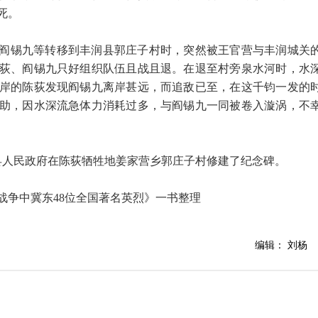
死。
荻与阎锡九等转移到丰润县郭庄子村时，突然被王官营与丰润城关
荻、阎锡九只好组织队伍且战且退。在退至村旁泉水河时，水
岸的陈荻发现阎锡九离岸甚远，而追敌已至，在这千钧一发的
助，因水深流急体力消耗过多，与阎锡九一同被卷入漩涡，不
润县人民政府在陈荻牺牲地姜家营乡郭庄子村修建了纪念碑。
战争中冀东48位全国著名英烈》一书整理
编辑： 刘杨