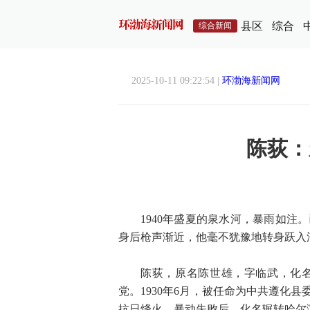
县区
综合
综合新闻
2025-10-11 09:22:54 |
环渤海新闻网
陈荻：
1940年盛夏的泉水河，暴雨如
身后枪声渐近，他毫不犹豫地转身跃入
陈荻，原名陈世雄，字临武，化名
党。1930年6月，被任命为中共遵化县
抗日烽火。暴动失败后，化名辗转哈尔