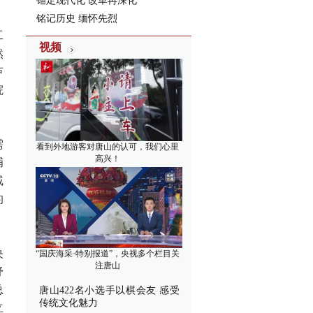
锚定现代化 改革再深化
铭记历史 缅怀先烈
工
视频
然
芦
院
需
看到外地游客对唐山的认可，我们心里
高兴！
捕
戚
的
央
“国庆海采·特别报道”，央视多个栏目关
注唐山
纾
总
唐山422名小选手以棋会友 感受
传统文化魅力
立