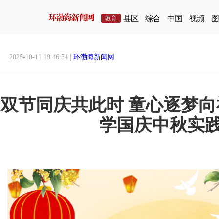
县区
综合
中国
视频
图
教育
2025-10-11 19:46:54 |
环渤海新闻网
双节同庆共此时 童心逐梦
学国庆中秋实