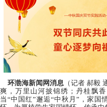
环渤海新闻网消息
（记者 郝毅 
爽，万里山河披锦绣；丹桂飘香
当“中国红”邂逅“中秋月”，家