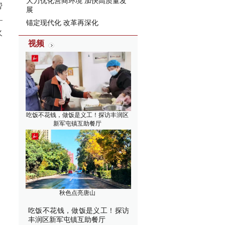
大力优化营商环境 加快高质量发
帮
展
—
锚定现代化 改革再深化
火
视频
吃饭不花钱，做饭是义工！探访丰润区
新军屯镇互助餐厅
秋色点亮唐山
吃饭不花钱，做饭是义工！探访
丰润区新军屯镇互助餐厅