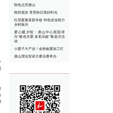
秋色点亮唐山
秋韵渐浓 享受秋日美好时光
红瑶蜜薯喜获丰收 特色农业助力
乡村振兴
爱心暖夕阳：唐山中心医院举
办“银色关爱 多彩乐龄”敬老月活
动
小栗子大产业！金秋板栗加工忙
唐山理论宣讲大赛决赛举办
专
同
教
洁
做