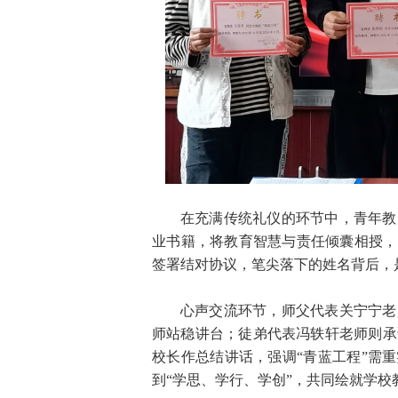
在充满传统礼仪的环节中，青年教
业书籍，将教育智慧与责任倾囊相授，
签署结对协议，笔尖落下的姓名背后，
心声交流环节，师父代表关宁宁老
师站稳讲台；徒弟代表冯轶轩老师则承
校长作总结讲话，强调“青蓝工程”需
到“学思、学行、学创”，共同绘就学