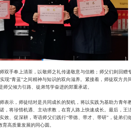
师双手奉上清茶，以敬师之礼传递敬意与信赖；师父们则回赠
实现“青蓝”之间精神与知识的双向滋养。紧接着，师徒双方共
是师父倾力引路、徒弟笃学奋进的郑重承诺。
师表示，师徒结对是共同成长的契机，将以实践为基助力青年
诺，将珍惜机遇、主动求教，在育人路上快速成长。最后，王
重实效、促深耕，寄语师父们践行“带德、带才、带研”，徒弟们
校教育高质量发展的同心圆。