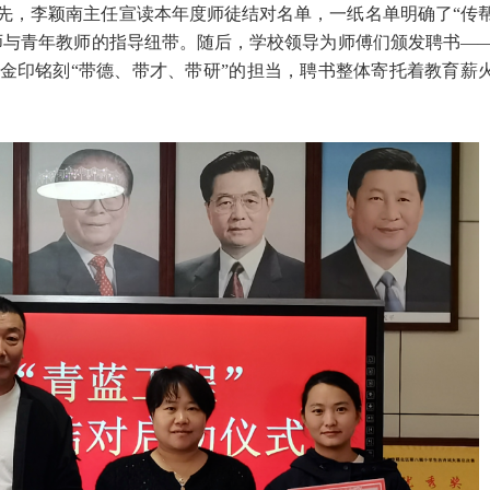
先，李颖南主任宣读本年度师徒结对名单，一纸名单明确了“传
师与青年教师的指导纽带。随后，学校领导为师傅们颁发聘书—
金印铭刻“带德、带才、带研”的担当，聘书整体寄托着教育薪