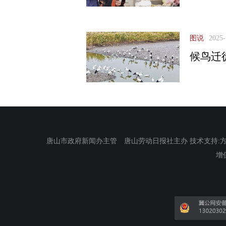
图说
2025-
候鸟迁
唐山市政府新闻办主管 唐山劳动日报社主办 技术支持:方正电
增