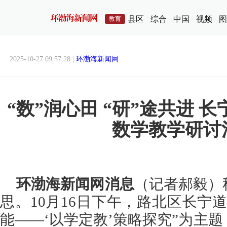
县区
综合
中国
视频
图
教育
2025-10-27 09:57:28 |
环渤海新闻网
“数”润心田 “研”途共进 
数学教学研讨
环渤海新闻网消息
（记者郝毅）
思。
10月16日下午，路北区长宁
能——‘以学定教’策略探究”为主