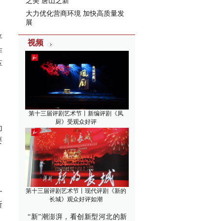
之美 唐山之新”
大力优化营商环境 加快高质量发
展
平
视频
作
革
第十三届评剧艺术节丨新编评剧《凤
厨》受观众好评
为
要
，
第十三届评剧艺术节丨现代评剧《新的
一
长城》观众好评如潮
所
“新”潮澎湃，看创新型河北的新
，