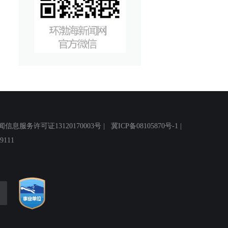
务许可证13120170003号 |
冀ICP备08105870号-1
|
111