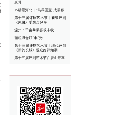
跃升
任
15秒看河北｜“鸟界国宝”成常客
树
第十三届评剧艺术节丨新编评剧
《凤厨》受观众好评
滦州：千亩苹果喜获丰收
颗粒归仓好“丰”光
院
第十三届评剧艺术节丨现代评剧
《新的长城》观众好评如潮
第十三届评剧艺术节在唐山开幕