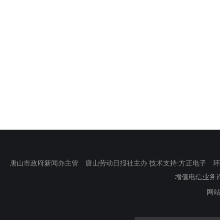
唐山市政府新闻办主管 唐山劳动日报社主办 技术支持:方正电子 环渤海新
增值电信业务许可证
网