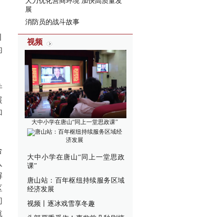
大力优化营商环境 加快高质量发
展
消防员的战斗故事
引
视频
的
并
展
和
大中小学在唐山“同上一堂思政课”
唐山站：百年枢纽持续服务区域经
济发展
合
大中小学在唐山“同上一堂思政
入
课”
解
唐山站：百年枢纽持续服务区域
区
经济发展
间
视频丨逐冰戏雪享冬趣
航