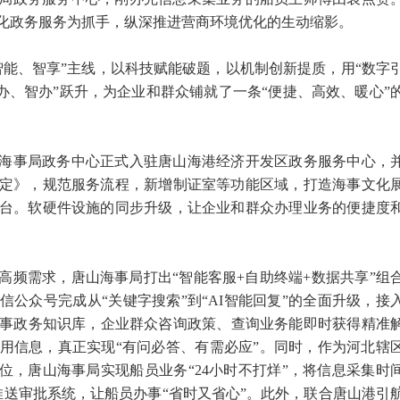
化政务服务为抓手，纵深推进营商环境优化的生动缩影。
、智能、智享”主线，以科技赋能破题，以机制创新提质，用“数字
快办、智办”跃升，为企业和群众铺就了一条“便捷、高效、暖心”
唐山海事局政务中心正式入驻唐山海港经济开发区政务服务中心，
定》，规范服务流程，新增制证室等功能区域，打造海事文化
台。软硬件设施的同步升级，让企业和群众办理业务的便捷度
高频需求，唐山海事局打出“智能客服+自助终端+数据共享”组
公众号完成从“关键字搜索”到“AI智能回复”的全面升级，接
专属海事政务知识库，企业群众咨询政策、查询业务能即时获得精准
用信息，真正实现“有问必答、有需必应”。同时，作为河北辖
位，唐山海事局实现船员业务“24小时不打烊”，将信息采集时
推送审批系统，让船员办事“省时又省心”。此外，联合唐山港引