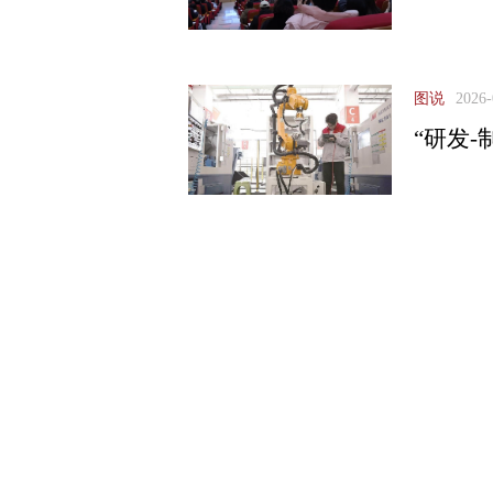
图说
2026-
“研发-