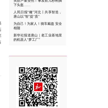
头部严重受伤！事发前几秒刚摘
，
下头盔……
人民日报“瞰”河北丨共享智造，
唐山以“智”提“质”
书
为自己！为家人！骑车戴盔 安全
相随
高
新华社报道唐山｜老工业基地里
部
的机器人“梦工厂”
落