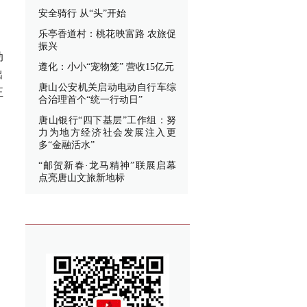
安全骑行 从“头”开始
乐亭香道村：桃花映富路 农旅促
振兴
动
遵化：小小“宠物笼” 营收15亿元
出
唐山公安机关启动电动自行车综
正
合治理首个“统一行动日”
唐山银行“四下基层”工作组：努
力为地方经济社会发展注入更
多“金融活水”
“邮贺新春·龙马精神”联展启幕
点亮唐山文旅新地标