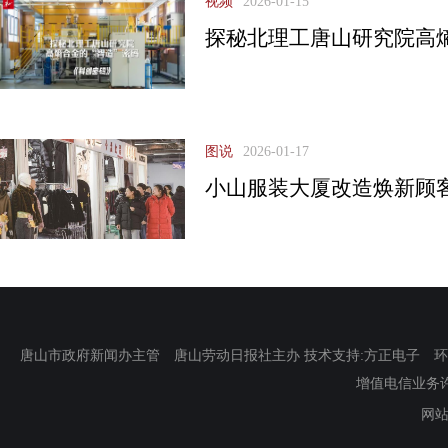
视频
2026-01-15
探秘北理工唐山研究院高熵
图说
2026-01-17
小山服装大厦改造焕新顾
唐山市政府新闻办主管 唐山劳动日报社主办 技术支持:方正电子 环渤海新
增值电信业务许可证
网