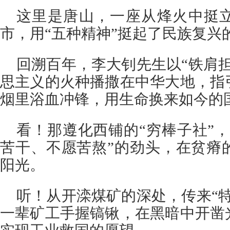
这里是唐山，一座从烽火中挺
市，用“五种精神”挺起了民族复兴
回溯百年，李大钊先生以“铁肩
思主义的火种播撒在中华大地，指
烟里浴血冲锋，用生命换来如今的
看！那遵化西铺的“穷棒子社”
苦干、不愿苦熬”的劲头，在贫瘠
阳光。
听！从开滦煤矿的深处，传来“
一辈矿工手握镐锹，在黑暗中开凿