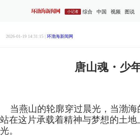
综合
中国
视频
图说
小记者
2026-01-19 14:31:15 |
环渤海新闻网
唐山魂・少
当燕山的轮廓穿过晨光，当渤海
站在这片承载着精神与梦想的土地
光。