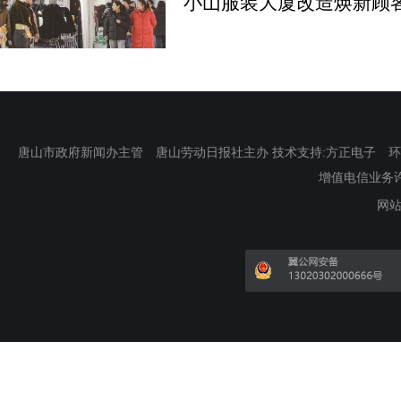
小山服装大厦改造焕新顾
唐山市政府新闻办主管 唐山劳动日报社主办 技术支持:方正电子 环渤海新
增值电信业务许可证
网