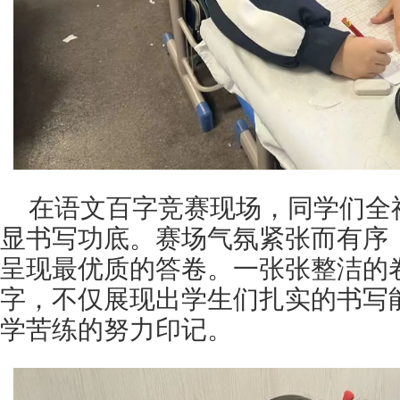
在语文百字竞赛现场，同学们全
显书写功底。赛场气氛紧张而有序
呈现最优质的答卷。一张张整洁的
字，不仅展现出学生们扎实的书写
学苦练的努力印记。