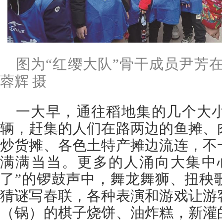
图为“红缨大队”骨干成员尹芳
蓉辉 摄
一大早，通往稻地集的几个大
辆，赶集的人们在路两边的鱼摊、
炒货摊、各色土特产摊边流连，不
满满当当。更多的人涌向大集中
了”的锣鼓声中，舞龙舞狮、扭秧
猜谜写春联，各种表演和游戏让游
（锅）的棋子烧饼、油炸糕，新灌