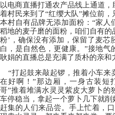
以电商直播打通农产品线上通道，
着村民来到了“红缨大队”摊位前
本村自有品牌无添加面粉：“家人
稻地的麦子磨的面粉，咱们自有的品牌
粉’，确保没有添加，保留了麦芯
白，是自然色，更健康。”接地气
耿娟的直播总是充满了质朴的亲和
“打起鼓来敲起锣，推着小车来
在好啊！”那边厢，一身古装短
哥”推着堆满水灵灵紫皮大萝卜的
车停稳当，拿起一个萝卜几下就削
赶集的人们来品尝。手上忙着，口