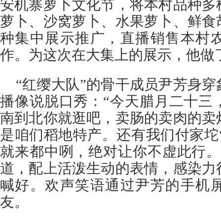
安机寨萝卜文化节，将本村品种多
萝卜、沙窝萝卜、水果萝卜、鲜食
种集中展示推广，直播销售本村
作。为这次在大集上的展示，他做
“红缨大队”的骨干成员尹芳身
播像说脱口秀：“今天腊月二十三
南到北你就逛吧，卖肠的卖肉的卖
是咱们稻地特产。还有我们付家坨
就来都中咧，绝对让你不虚此行。
道，配上活泼生动的表情，感染力
喊好。欢声笑语通过尹芳的手机
友。