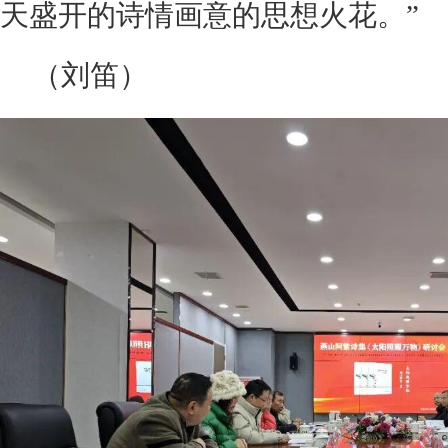
天盛开的诗情画意的思想火花。 ”
（刘笛）