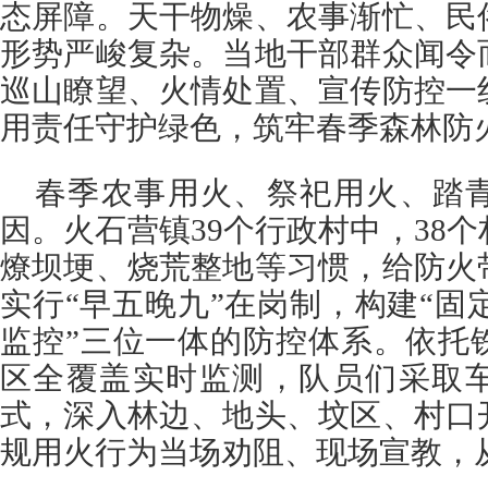
态屏障。天干物燥、农事渐忙、民
形势严峻复杂。当地干部群众闻令
巡山瞭望、火情处置、宣传防控一
用责任守护绿色，筑牢春季森林防火
春季农事用火、祭祀用火、踏
因。火石营镇39个行政村中，38
燎坝埂、烧荒整地等习惯，给防火
实行“早五晚九”在岗制，构建“固
监控”三位一体的防控体系。依托
区全覆盖实时监测，队员们采取
式，深入林边、地头、坟区、村口
规用火行为当场劝阻、现场宣教，