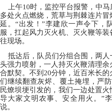
上午10时，监控平台报警，中
多处火点燃烧，荒草与荆棘连片冒
延。“出发！”李建欣一声令下，
服，扛起风力灭火机、灭火鞭等装
往现场。
抵达后，队员们分组合围，两人
头强力喷射，一人持灭火鞭清理余
合默契。不到20分钟，近百米长
们继续翻查灰烬、覆土掩埋，严防
民燎坝埂引发的，我们一边处置火
导大家文明农事、安全用火。”
说。