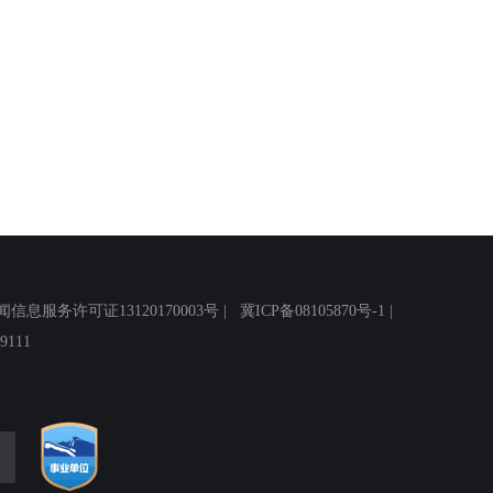
务许可证13120170003号 |
冀ICP备08105870号-1
|
111