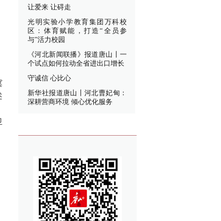
让爱来 让碍走
光明实验小学教育集团万科校
区：体育赋能，打造“全员参
与”活力校园
《河北新闻联播》报道唐山丨一
个试点如何拉动全省进出口增长
守诚信 心比心
冀
新华社报道唐山丨河北曹妃甸：
述
深耕营商环境 倾心优化服务
，
卫