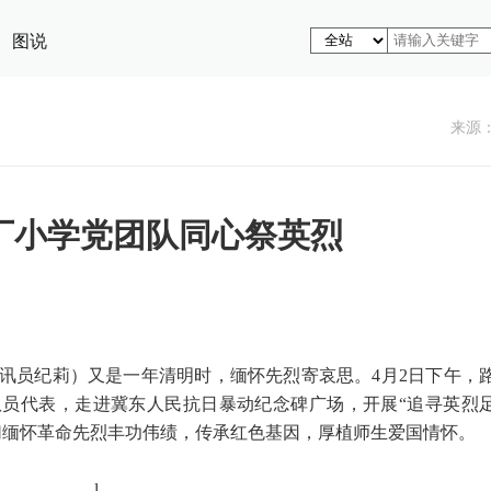
图说
来源
厂小学党团队同心祭英烈
通讯员纪莉）又是一年清明时，缅怀先烈寄哀思。4月2日下午，
员代表，走进冀东人民抗日暴动纪念碑广场，开展“追寻英烈
切缅怀革命先烈丰功伟绩，传承红色基因，厚植师生爱国情怀。
l