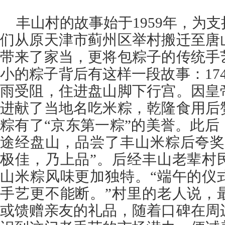
丰山村的故事始于1959年，为
们从原天津市蓟州区举村搬迁至唐
带来了家当，更将包粽子的传统手
小的粽子背后有这样一段故事：17
雨受阻，住进盘山脚下行宫。因皇
进献了当地名吃米粽，乾隆食用后
粽有了“京东第一粽”的美誉。此
途经盘山，品尝了丰山米粽后夸奖
极佳，乃上品”。后经丰山老辈村
山米粽风味更加独特。“端午的仪
手艺更不能断。”村里的老人说，
或馈赠亲友的礼品，随着口碑在周