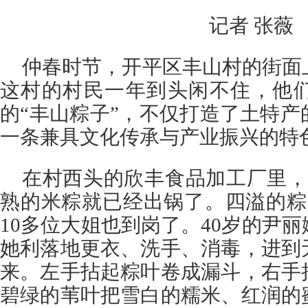
记者 张薇
仲春时节，开平区丰山村的街面
这村的村民一年到头闲不住，他
的“丰山粽子”，不仅打造了土特
一条兼具文化传承与产业振兴的特
在村西头的欣丰食品加工厂里，
熟的米粽就已经出锅了。四溢的粽
10多位大姐也到岗了。40岁的尹
她利落地更衣、洗手、消毒，进到
来。左手拈起粽叶卷成漏斗，右手
碧绿的苇叶把雪白的糯米、红润的