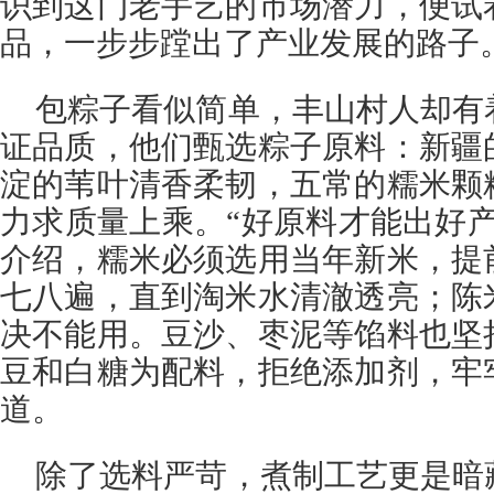
识到这门老手艺的市场潜力，便试
品，一步步蹚出了产业发展的路子
包粽子看似简单，丰山村人却有
证品质，他们甄选粽子原料：新疆
淀的苇叶清香柔韧，五常的糯米颗
力求质量上乘。“好原料才能出好
介绍，糯米必须选用当年新米，提
七八遍，直到淘米水清澈透亮；陈
决不能用。豆沙、枣泥等馅料也坚
豆和白糖为配料，拒绝添加剂，牢
道。
除了选料严苛，煮制工艺更是暗