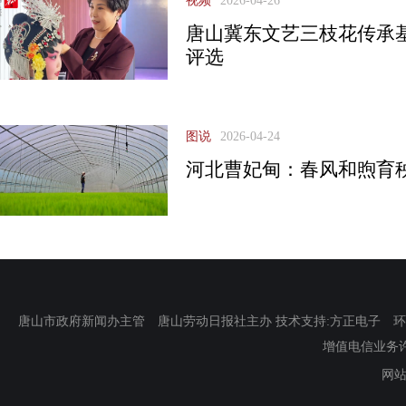
视频
2026-04-26
唐山冀东文艺三枝花传承
评选
图说
2026-04-24
河北曹妃甸：春风和煦育
唐山市政府新闻办主管 唐山劳动日报社主办 技术支持:方正电子 环渤海新
增值电信业务许可证
网