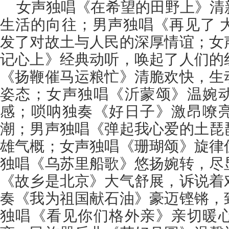
女声独唱《在希望的田野上》清
生活的向往；男声独唱《再见了 
发了对故土与人民的深厚情谊；女
记心上》经典动听，唤起了人们的
《扬鞭催马运粮忙》清脆欢快，生
姿态；女声独唱《沂蒙颂》温婉
感；唢呐独奏《好日子》激昂嘹
潮；男声独唱《弹起我心爱的土琵
雄气概；女声独唱《珊瑚颂》旋律
独唱《乌苏里船歌》悠扬婉转，尽
《故乡是北京》大气舒展，诉说着
奏《我为祖国献石油》豪迈铿锵，
独唱《看见你们格外亲》亲切暖