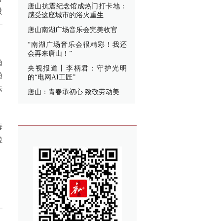
唐山抗震纪念馆成热门打卡地：
设
感受这座城市的浴火重生
—
唐山南湖广场音乐会完美收官
“南湖广场音乐会很精彩！我还
会再来唐山！”
渔
央视报道丨李柄君：守护光明
渔
的“电网AI工匠”
法
唐山：青春承初心 致敬劳动美
海
检