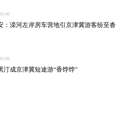
05-06
安：滦河左岸房车营地引京津冀游客纷至沓
05-09
黑汀成京津冀短途游“香饽饽”