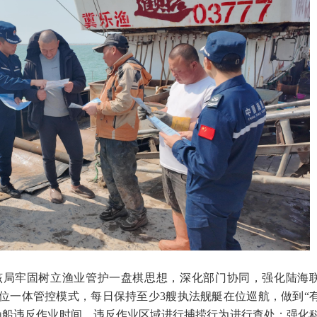
该局牢固树立渔业管护一盘棋思想，深化部门协同，强化陆海
三位一体管控模式，每日保持至少3艘执法舰艇在位巡航，做到“
渔船违反作业时间、违反作业区域进行捕捞行为进行查处；强化