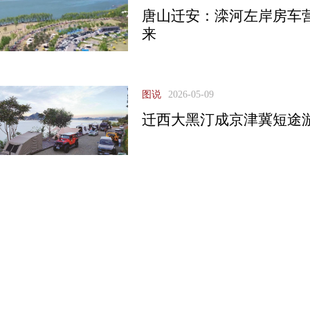
唐山迁安：滦河左岸房车
来
图说
2026-05-09
迁西大黑汀成京津冀短途游