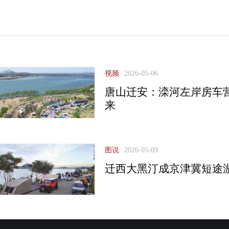
视频
2026-05-06
唐山迁安：滦河左岸房车
来
图说
2026-05-09
迁西大黑汀成京津冀短途游