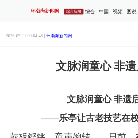
综合
中国
视频
图说
综合新闻
2026-05-11 09:04:48 |
环渤海新闻网
文脉润童心 非
文脉润童心 非遗
—
—乐亭让古老技艺在
鼓板铿锵，童声婉转……日前，