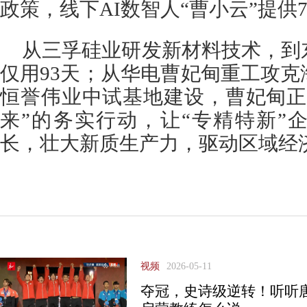
政策，线下AI数智人“曹小云”提供
从三孚硅业研发新材料技术，到
仅用93天；从华电曹妃甸重工攻
恒誉伟业中试基地建设，曹妃甸正
来”的务实行动，让“专精特新”
长，壮大新质生产力，驱动区域经
视频
2026-05-11
夺冠，史诗级逆转！听听