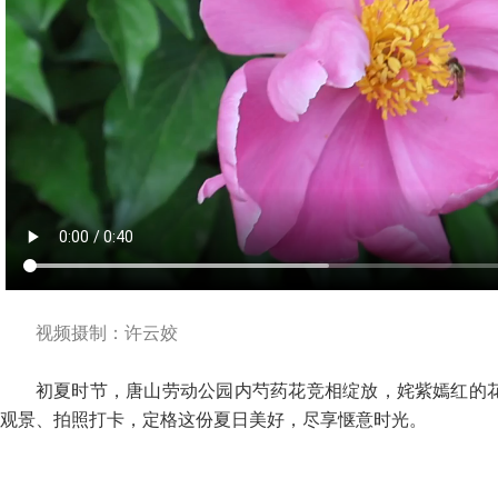
视频摄制：许云姣
初夏时节，唐山劳动公园内芍药花竞相绽放，姹紫嫣红的
观景、拍照打卡，定格这份夏日美好，尽享惬意时光。