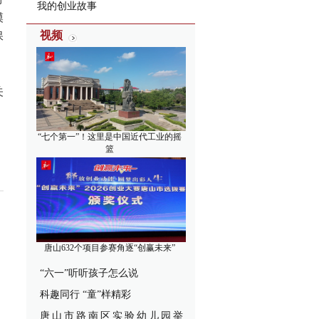
我的创业故事
模
视频
保
关
“七个第一”！这里是中国近代工业的摇
篮
唐山632个项目参赛角逐“创赢未来”
“六一”听听孩子怎么说
科趣同行 “童”样精彩
唐山市路南区实验幼儿园举