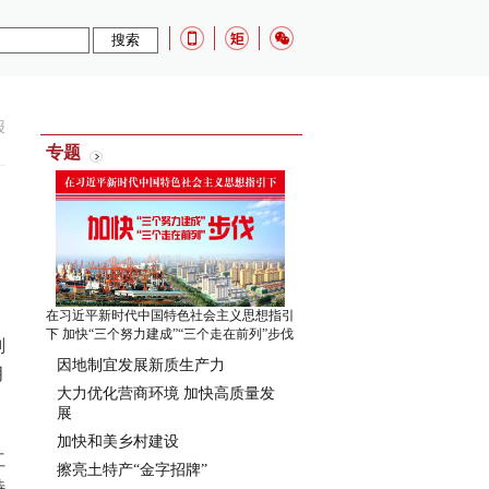
报
专题
在习近平新时代中国特色社会主义思想指引
下 加快“三个努力建成”“三个走在前列”步伐
划
因地制宜发展新质生产力
月
大力优化营商环境 加快高质量发
展
加快和美乡村建设
红
擦亮土特产“金字招牌”
特