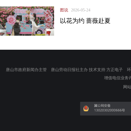
图说
2026-05-24
以花为约 蔷薇赴夏
唐山市政府新闻办主管 唐山劳动日报社主办 技术支持:方正电子 环渤海新
增值电信业务许可证
网