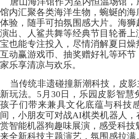
唐山海洋馆作为室内恒温场馆，
馆内汇聚各类海洋生物，蜿蜒的海
体验，随手可拍氛围感大片。海狮
演出、人鲨共舞等经典节目轮番上
宝也能专注投入，尽情消解夏日燥
互动赢游戏币、抽奖赠好礼等环节
家乐享清凉与欢乐。
当传统非遗碰撞新潮科技，皮影
新玩法。5月30日，乐园皮影智
孩子们带来兼具文化底蕴与科技
间，小朋友可对战AI棋类机器人
赏智能机器狗趣味展演，感受科技魅
来全新科技主题演艺，氛围感拉满