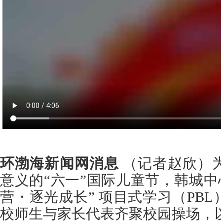
环渤海新闻网消息
（记者赵欣）
意义的“六一”国际儿童节，韩城中
营・逐光成长” 项目式学习（PB
校师生与家长代表齐聚校园操场，