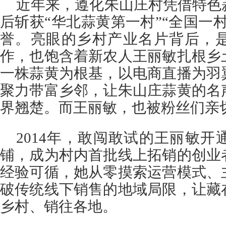
近年来，遵化朱山庄村凭借特色
后斩获“华北蒜黄第一村”“全国一
誉。亮眼的乡村产业名片背后，
作，也饱含着新农人王丽敏扎根乡
一株蒜黄为根基，以电商直播为羽
聚力带富乡邻，让朱山庄蒜黄的名
界翘楚。而王丽敏，也被粉丝们亲切
2014年，敢闯敢试的王丽敏
铺，成为村内首批线上拓销的创业
经验可循，她从零摸索运营模式、
破传统线下销售的地域局限，让藏
乡村、销往各地。