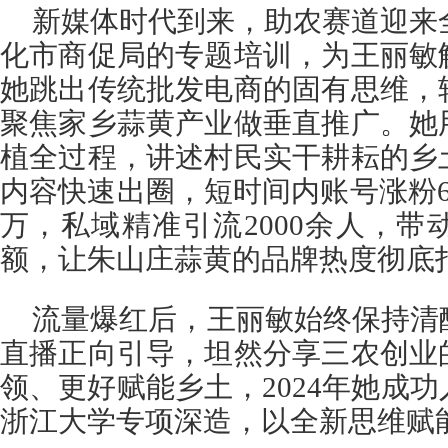
新媒体时代到来，助农赛道迎来全
化市商促局的专题培训，为王丽敏
她跳出传统批发电商的固有思维，
聚焦家乡蒜黄产业做垂直推广。她
植全过程，讲述村民实干耕耘的乡
内容快速出圈，短时间内账号涨粉6
万，私域精准引流2000余人，
额，让朱山庄蒜黄的品牌热度彻底
流量爆红后，王丽敏始终保持清
直播正向引导，坦然分享三农创业
领、更好赋能乡土，2024年她成
浙江大学专项深造，以全新思维赋