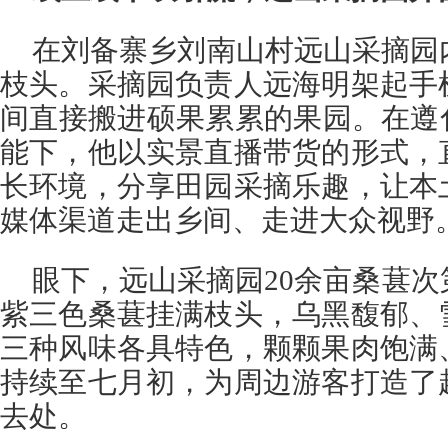
在刘备寨乡刘南山村远山采摘园
枝头。采摘园负责人远海明架起手
间直接搬进硕果累累的果园。在遵
能下，他以实景直播带货的形式，
长环境，分享田园采摘乐趣，让本
媒体渠道走出乡间、走进大众视野
眼下，远山采摘园20余亩桑葚
紫三色桑葚挂满枝头，乌黑馥郁、
三种风味各具特色，颗颗果肉饱满
持续至七月初，为周边游客打造了
去处。