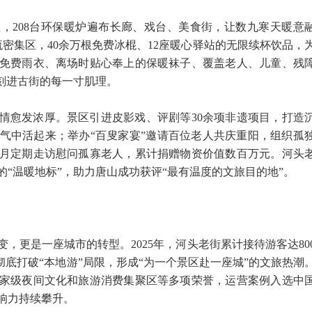
，208台环保暖炉遍布长廊、戏台、美食街，让数九寒天暖意
流密集区，40余万根免费冰棍、12座暖心驿站的无限续杯饮品，
免费雨衣、离场时贴心奉上的保暖袜子、覆盖老人、儿童、残
”刻进古街的每一寸肌理。
情愈发浓厚。景区引进皮影戏、评剧等30余项非遗项目，打造
气中活起来；举办“百叟家宴”邀请百位老人共庆重阳，组织孤
月定期走访慰问孤寡老人，累计捐赠物资价值数百万元。河头
“温暖地标”，助力唐山成功获评“最有温度的文旅目的地”。
，更是一座城市的转型。2025年，河头老街累计接待游客达80
彻底打破“本地游”局限，形成“为一个景区赴一座城”的文旅热潮
家级夜间文化和旅游消费集聚区等多项荣誉，运营案例入选中
响力持续攀升。