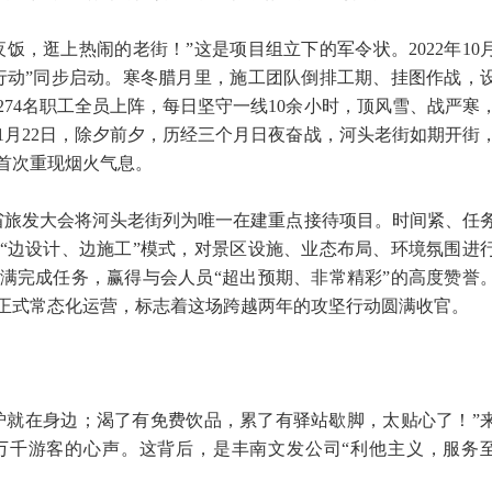
饭，逛上热闹的老街！”这是项目组立下的军令状。2022年10
坚行动”同步启动。寒冬腊月里，施工团队倒排工期、挂图作战，
74名职工全员上阵，每日坚守一线10余小时，顶风雪、战严寒
年1月22日，除夕前夕，历经三个月日夜奋战，河头老街如期开街
首次重现烟火气息。
北省旅发大会将河头老街列为唯一在建重点接待项目。时间紧、任
“边设计、边施工”模式，对景区设施、业态布局、环境氛围进
满完成任务，赢得与会人员“超出预期、非常精彩”的高度赞誉
街正式常态化运营，标志着这场跨越两年的攻坚行动圆满收官。
炉就在身边；渴了有免费饮品，累了有驿站歇脚，太贴心了！”
万千游客的心声。这背后，是丰南文发公司“利他主义，服务