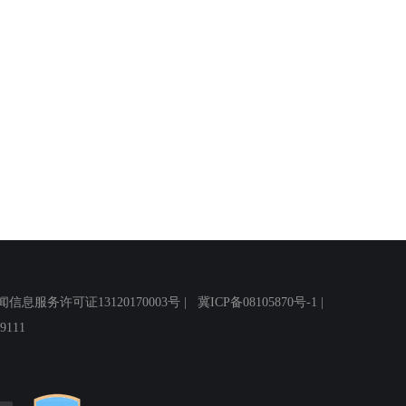
务许可证13120170003号 |
冀ICP备08105870号-1
|
111