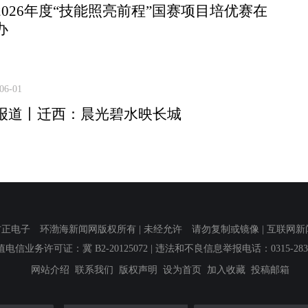
2026年度“技能照亮前程”国赛项目培优赛在
办
06-01
报道丨迁西：晨光碧水映长城
子 环渤海新闻网版权所有 | 未经允许 请勿复制或镜像 | 互联网新闻信息服
值电信业务许可证：冀 B2-20125072
| 违法和不良信息举报电话：0315-2839
网站介绍
联系我们
版权声明
设为首页
加入收藏
投稿邮箱