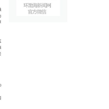
融
为
障
沉
独
老
0
。
国