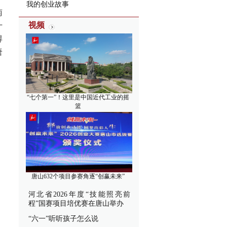
我的创业故事
南
视频
十
得
唐
“七个第一”！这里是中国近代工业的摇
篮
唐山632个项目参赛角逐“创赢未来”
河北省2026年度“技能照亮前
程”国赛项目培优赛在唐山举办
“六一”听听孩子怎么说