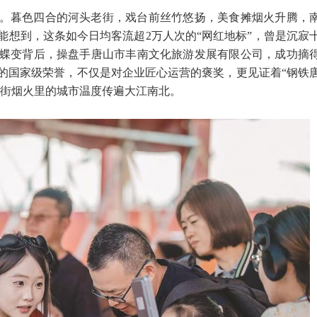
。暮色四合的河头老街，戏台前丝竹悠扬，美食摊烟火升腾，
能想到，这条如今日均客流超2万人次的“网红地标”，曾是沉寂
蝶变背后，操盘手唐山市丰南文化旅游发展有限公司，成功摘
甸的国家级荣誉，不仅是对企业匠心运营的褒奖，更见证着“钢铁
古街烟火里的城市温度传遍大江南北。