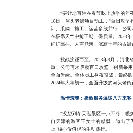
“要让老百姓在春节吃上热乎的年夜
18日，河头老街项目动工，“百日攻
计、采购、施工、运营多线并行；公司2
在极寒天气中抢工期、保质量。2023
红灯高挂、人声鼎沸，沉寂十年的古街
挑战接踵而至。2023年9月，河
重，公司再次启动百日攻坚，创新采用
全面升级。全体员工昼夜奋战，最终圆
2024年大年初一，全面升级的河头老
温情筑魂：极致服务温暖八方来客
“没想到冬天逛景区一点不冷，暖
自天津的游客王女士的感慨，道出了
上”核心价值观的生动践行。