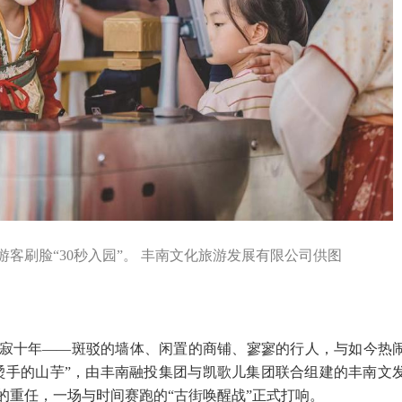
客刷脸“30秒入园”。 丰南文化旅游发展有限公司供图
已沉寂十年——斑驳的墙体、闲置的商铺、寥寥的行人，与如今热
烫手的山芋”，由丰南融投集团与凯歌儿集团联合组建的丰南文
的重任，一场与时间赛跑的“古街唤醒战”正式打响。