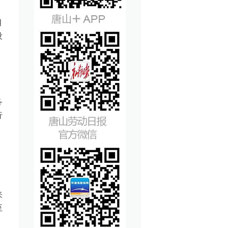
月
设
，
，
务
行
。
来
至