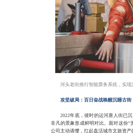
河头老街推行智能票务系统，实现游
攻坚破局：百日奋战唤醒沉睡古街
2022年底，彼时的运河唐人街
非凡的景象形成鲜明对比。面对这份“
公司主动请缨，扛起盘活城市文旅资产