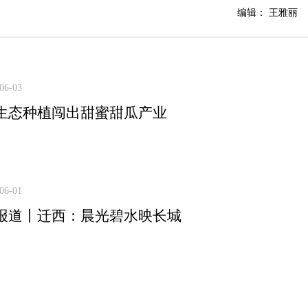
编辑： 王雅丽
06-03
生态种植闯出甜蜜甜瓜产业
06-01
报道丨迁西：晨光碧水映长城