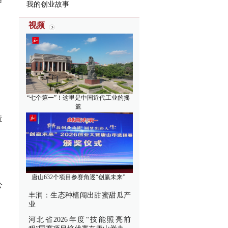
我的创业故事
视频
“七个第一”！这里是中国近代工业的摇
篮
造
唐山632个项目参赛角逐“创赢未来”
公
丰润：生态种植闯出甜蜜甜瓜产
业
河北省2026年度“技能照亮前