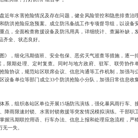
盘近年水害抢险情况及存在问题，健全风险管控和隐患排查治
和防洪抢险应急预案。成立防汛备战工作专项督导组，以设备
重点，全面检查救援设备及防汛用具，详细统计、查漏补缺，
品齐全、状态良好。
图》，细化汛期值班、安全包保、恶劣天气巡查等措施，逐一
案，限期处理、定时复查。同时与地方政府、驻军、联劳协作
抢险协议，规范站区联席会议、信息沟通等工作机制，加强与
区设备单位等部门成立33个防洪抢险小分队，加强日常信息收
体系，组织各站区单位开展15场防汛演练，强化暴风雨行车、
、降雨限速封锁、水害封锁救援等突发情况模拟演练。干部职
掌握汛期联控用语、行车办法、信息上报和处理应急流程，严
万无一失。