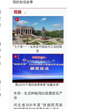
我的创业故事
视频
理
安
发
排
“七个第一”！这里是中国近代工业的摇
单
篮
公
集
接
唐山632个项目参赛角逐“创赢未来”
工
丰润：生态种植闯出甜蜜甜瓜产
格
业
河北省2026年度“技能照亮前