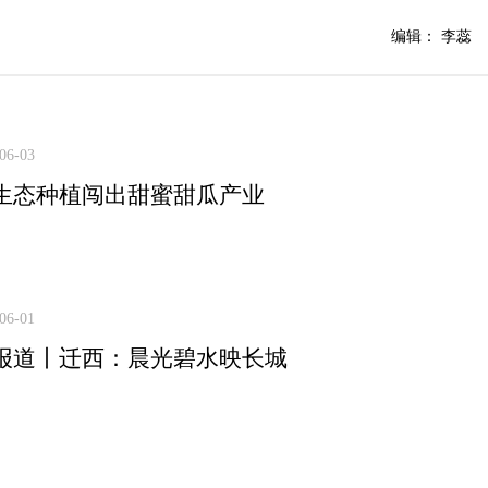
编辑： 李蕊
06-03
生态种植闯出甜蜜甜瓜产业
06-01
报道丨迁西：晨光碧水映长城