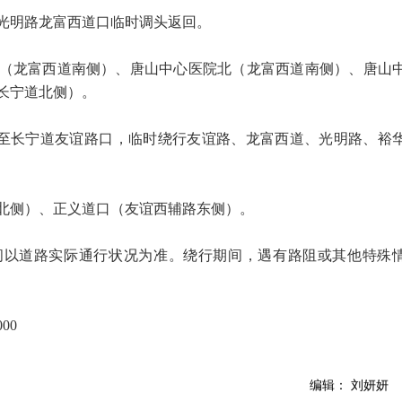
光明路龙富西道口临时调头返回。
（龙富西道南侧）、唐山中心医院北（龙富西道南侧）、唐山
长宁道北侧）。
至长宁道友谊路口，临时绕行友谊路、龙富西道、光明路、裕
北侧）、正义道口（友谊西辅路东侧）。
间以道路实际通行状况为准。绕行期间，遇有路阻或其他特殊
00
编辑： 刘妍妍