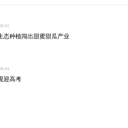
06-03
生态种植闯出甜蜜甜瓜产业
06-04
观迎高考