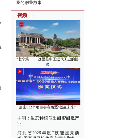
我的创业故事
视频
中
华
“七个第一”！这里是中国近代工业的摇
篮
情
唐山632个项目参赛角逐“创赢未来”
丰润：生态种植闯出甜蜜甜瓜产
业
河北省2026年度“技能照亮前