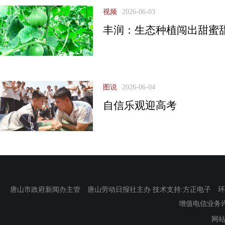
视频
2026-06-03
丰润：生态种植闯出甜蜜
图说
2026-06-04
自信乐观迎高考
唐山市政府新闻办主管 唐山劳动日报社主办 技术支持:方正电子 环渤海新
增值电信业务许可证
网