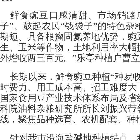
鲜食豌豆口感清甜、市场销路
子”、鼓起农民“钱袋子”的特色杂
期短、具备根瘤固氮养地优势，豌
生、玉米等作物，土地利用率大幅
外增收两三百元。”乐亭种植户曹
长期以来，鲜食豌豆种植“种易
时费力、用工成本高、招工难度大
国家食用豆产业技术体系布局及省
科院油料杂粮研究所所长刘振兴带
线，聚焦品种选育、农机配套、种
针对我市沿海盐碱地种植特点，