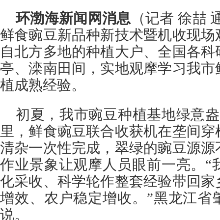
环渤海新闻网消息
（记者 徐喆 
鲜食豌豆新品种新技术暨机收现场
自北方多地的种植大户、全国各科
亭、滦南田间，实地观摩学习我市
植成熟经验。
初夏，我市豌豆种植基地绿意盎
里，鲜食豌豆联合收获机在垄间穿
清杂一次性完成，翠绿的豌豆源源
作业景象让观摩人员眼前一亮。“
化采收、科学轮作整套经验带回家
增效、农户稳定增收。”黑龙江省
说。