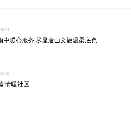
06-21
雨中暖心服务 尽显唐山文旅温柔底色
06-19
睦 情暖社区