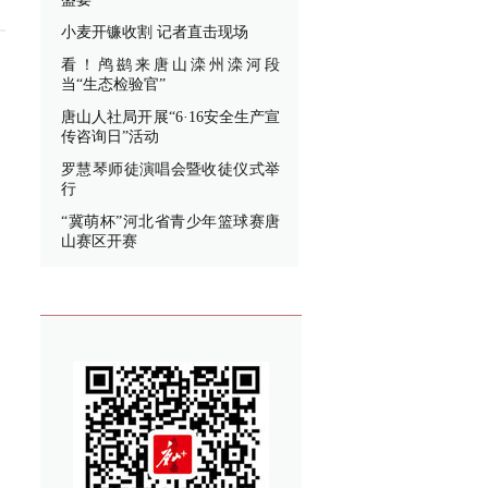
小麦开镰收割 记者直击现场
看！鸬鹚来唐山滦州滦河段
当“生态检验官”
唐山人社局开展“6·16安全生产宣
传咨询日”活动
罗慧琴师徒演唱会暨收徒仪式举
行
“冀萌杯”河北省青少年篮球赛唐
山赛区开赛