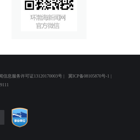
务许可证13120170003号 |
冀ICP备08105870号-1
|
111