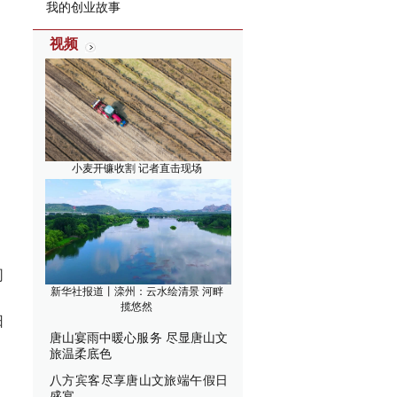
我的创业故事
视频
小麦开镰收割 记者直击现场
司
新华社报道丨滦州：云水绘清景 河畔
揽悠然
日
唐山宴雨中暖心服务 尽显唐山文
旅温柔底色
八方宾客尽享唐山文旅端午假日
盛宴