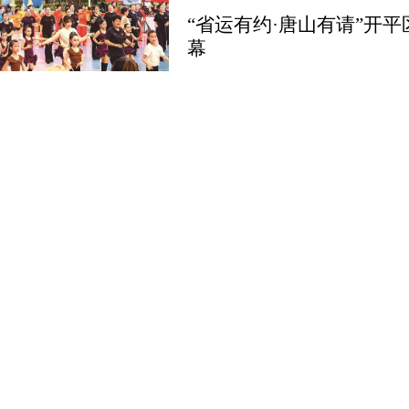
“省运有约·唐山有请”开
幕