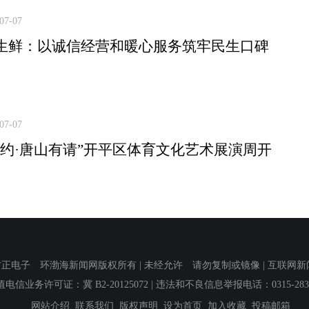
07-07
生鲜：以诚信经营和暖心服务筑牢民生口碑
07-07
有约·唐山有请”开平区体育文化艺术展演周开
子 环渤海新闻网版权所有 | 未经允许 请勿复制或镜像 | 互联网新闻信息服
值电信业务许可证：冀 B2-20125072
| 违法和不良信息举报电话：0315-2839
网站介绍
联系我们
版权声明
设为首页
加入收藏
投稿邮箱