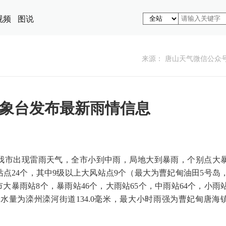
视频
图说
来源： 唐山天气微信公众
象台发布最新雨情信息
我市出现雷雨天气，全市小到中雨，局地大到暴雨，个别点大
点24个，其中9级以上大风站点9个（最大为曹妃甸油田5号岛
时，全市大暴雨站8个，暴雨站46个，大雨站65个，中雨站64个，小雨
大降水量为滦州滦河街道134.0毫米，最大小时雨强为曹妃甸唐海