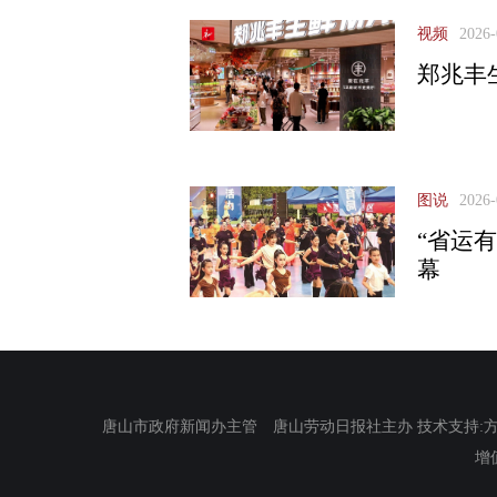
视频
2026-
郑兆丰
图说
2026-
“省运
幕
唐山市政府新闻办主管 唐山劳动日报社主办 技术支持:方正电
增