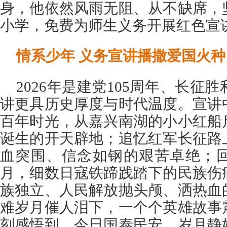
身，他依然风雨无阻、从不缺席，
小学，免费为师生义务开展红色宣
情系少年 义务宣讲播撒爱国火种
2026年是建党105周年、长征
讲更具历史厚度与时代温度。宣讲
百年时光，从嘉兴南湖的小小红船
诞生的开天辟地；追忆红军长征路
血突围、信念如钢的艰苦卓绝；
月，细数日寇铁蹄践踏下的民族伤
族独立、人民解放抛头颅、洒热血
难岁月催人泪下，一个个英雄故事
刻感悟到，今日国泰民安、岁月静