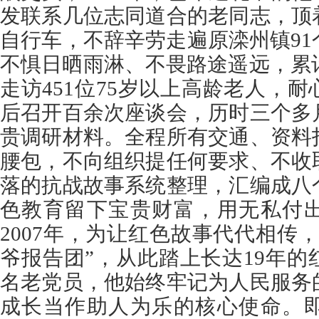
发联系几位志同道合的老同志，顶
自行车，不辞辛劳走遍原滦州镇9
不惧日晒雨淋、不畏路途遥远，累计
走访451位75岁以上高龄老人，
后召开百余次座谈会，历时三个多
贵调研材料。全程所有交通、资料
腰包，不向组织提任何要求、不收
落的抗战故事系统整理，汇编成八
色教育留下宝贵财富，用无私付
2007年，为让红色故事代代相传
爷报告团”，从此踏上长达19年
名老党员，他始终牢记为人民服务
成长当作助人为乐的核心使命。