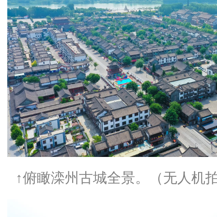
↑俯瞰滦州古城全景。（无人机拍