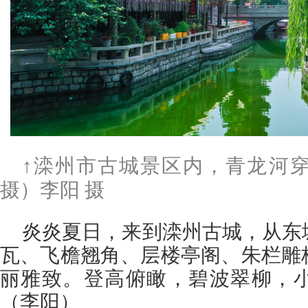
↑滦州市古城景区内，青龙河
摄）李阳 摄
炎炎夏日，来到滦州古城，从东
瓦、飞檐翘角、层楼亭阁、朱栏雕
丽雅致。登高俯瞰，碧波翠柳，
（李阳）