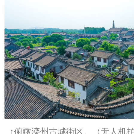
↑俯瞰滦州古城街区。（无人机拍