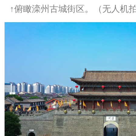
↑俯瞰滦州古城街区。（无人机拍