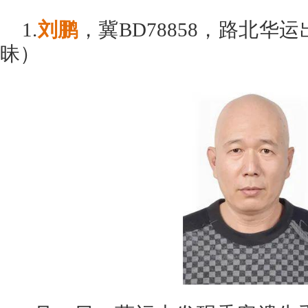
1.
刘鹏
，冀BD78858，路北华
昧）