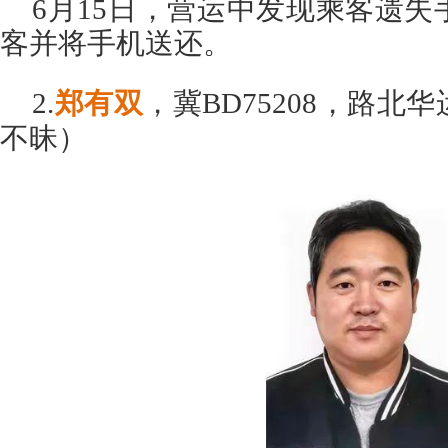
6月15日，营运中发现乘客遗
客并将手机送还。
2.
郑有双
，冀BD75208，路
不昧）