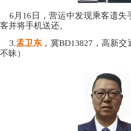
6月16日，营运中发现乘客遗
客并将手机送还。
3.
孟卫东
，冀BD13827，高
不昧）