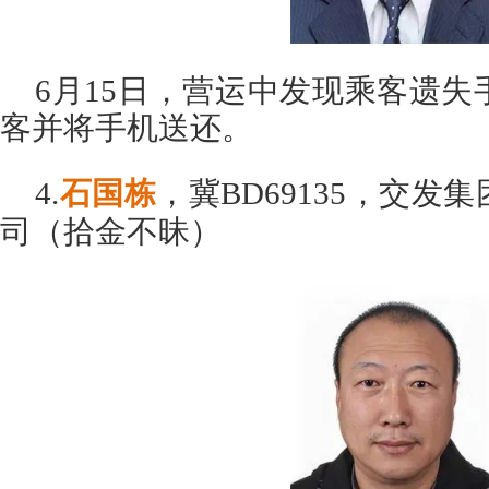
6月15日，营运中发现乘客遗
客并将手机送还。
4.
石国栋
，冀BD69135，交
司（拾金不昧）