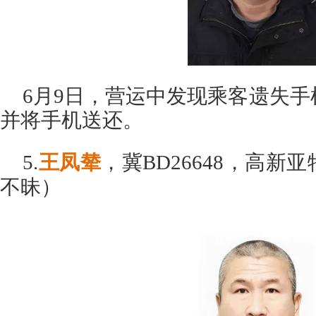
6月9日，营运中发现乘客遗失
并将手机送还。
5.
王凤辇
，冀BD26648，高
不昧）