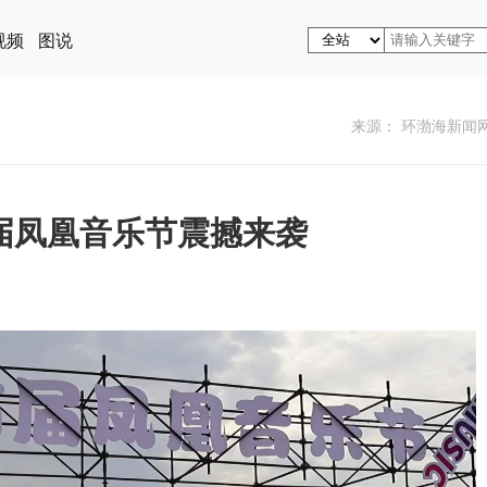
视频
图说
来源： 环渤海新闻
届凤凰音乐节震撼来袭