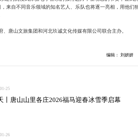
0日，来自不同音乐领域的知名艺人、乐队也将逐一亮相，用他们
。
府、唐山文旅集团和河北玖诚文化传媒有限公司联合主办。
编辑： 刘妍妍
01-25
天丨唐山山里各庄2026福马迎春冰雪季启幕
01-26