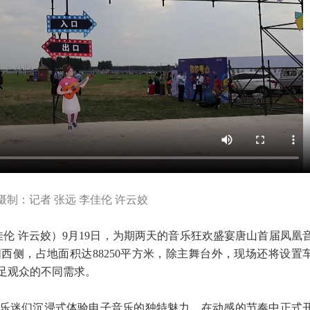
摄制：记者 张远 李佳伦 许云姣
李佳伦 许云姣）9月19日，为期两天的音乐狂欢盛宴唐山首届凤凰
西侧，占地面积达88250平方米，除主舞台外，现场还将设置
足观众的不同需求。
乐迷们沉浸式体验电子音乐的独特魅力，在动感的节奏中正式