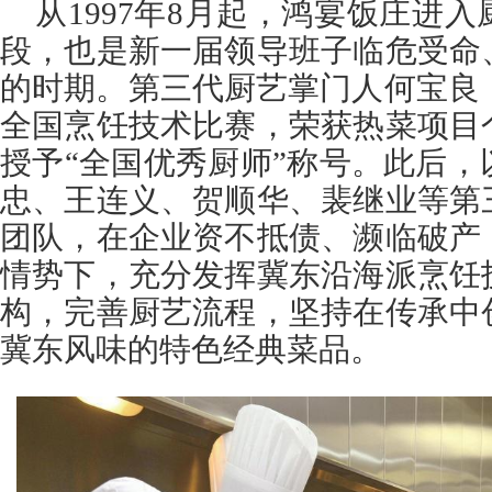
从1997年8月起，鸿宴饭庄进
段，也是新一届领导班子临危受命
的时期。第三代厨艺掌门人何宝良，
全国烹饪技术比赛，荣获热菜项目
授予“全国优秀厨师”称号。此后
忠、王连义、贺顺华、裴继业等第
团队，在企业资不抵债、濒临破产
情势下，充分发挥冀东沿海派烹饪
构，完善厨艺流程，坚持在传承中
冀东风味的特色经典菜品。