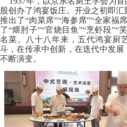
1937年，以京东名厨王学会为
股创办了鸿宴饭庄。开业之初即汇
推出了“肉菜席”“海参席”“全家福
了“煨肘子”“官烧目鱼”“烹虾段”
名菜。八十八年来，五代鸿宴厨
斗，在传承中创新，在迭代中发展
不断演变。