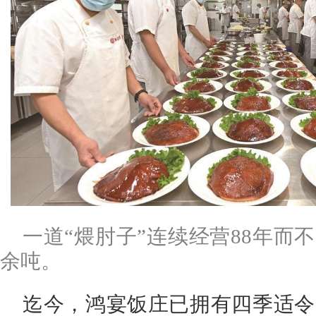
一道“煨肘子”连续经营88年而不
余吨。
迄今，鸿宴饭庄已拥有四季适令菜