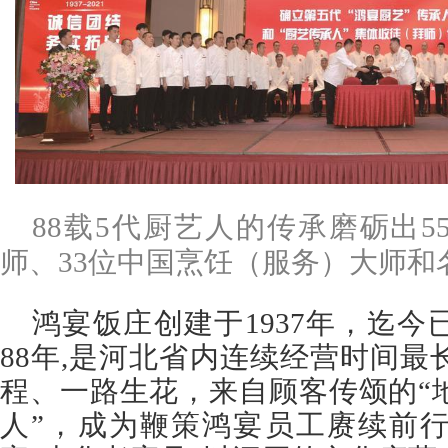
88载5代厨艺人的传承磨砺出
师、33位中国烹饪（服务）大师和
鸿宴饭庄创建于1937年，迄
88年,是河北省内连续经营时间
程、一路生花，来自顾客传颂的“
人”，成为鞭策鸿宴员工赓续前