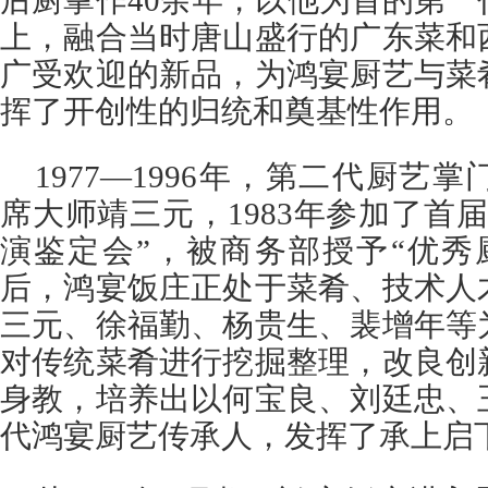
上，融合当时唐山盛行的广东菜和
广受欢迎的新品，为鸿宴厨艺与菜
挥了开创性的归统和奠基性作用。
1977—1996年，第二代厨艺
席大师靖三元，1983年参加了首
演鉴定会”，被商务部授予“优秀
后，鸿宴饭庄正处于菜肴、技术人
三元、徐福勤、杨贵生、裴增年等
对传统菜肴进行挖掘整理，改良创
身教，培养出以何宝良、刘廷忠、
代鸿宴厨艺传承人，发挥了承上启