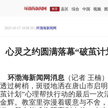
县区
综合
中国
视频
图
教育
2025-10-17 19:08:59 |
环渤海新闻网
心灵之约圆满落幕“破茧计
环渤海新闻网消息
（记者 王楠
透过树梢，斑驳地洒在唐山市启明
茧计划”心理帮扶行动的最后一次
金辉。教室里弥漫着暖意与不舍，