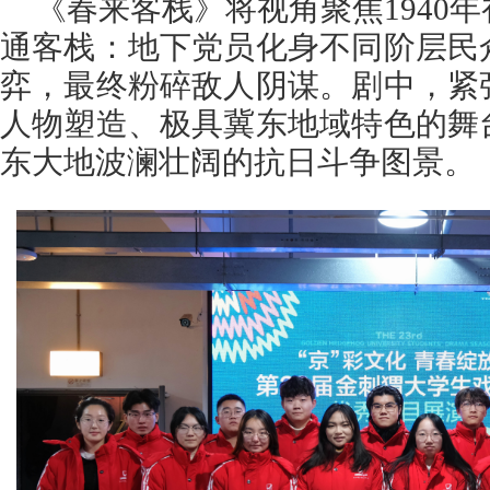
《春来客栈》将视角聚焦1940
通客栈：地下党员化身不同阶层民
弈，最终粉碎敌人阴谋。剧中，紧
人物塑造、极具冀东地域特色的舞
东大地波澜壮阔的抗日斗争图景。